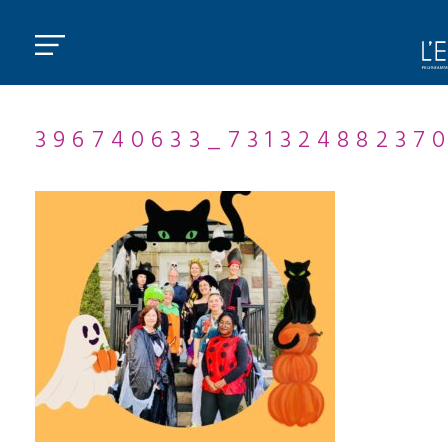
396740633_73132488237