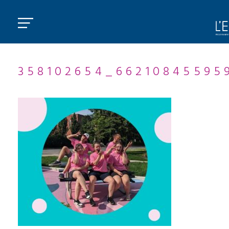
358102654_66210845595