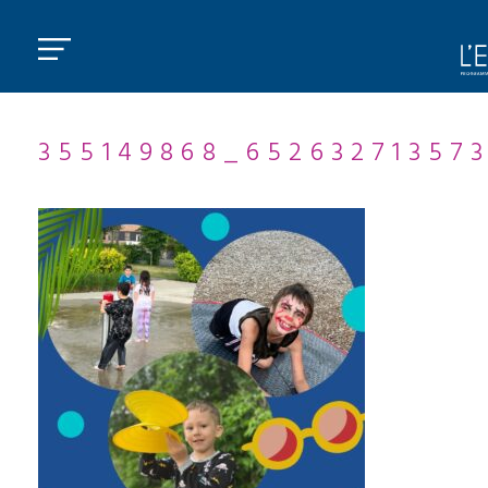
355149868_65263271357