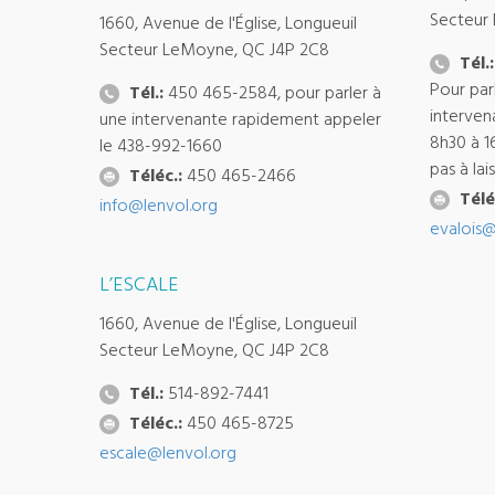
Secteur
1660, Avenue de l'Église, Longueuil
Secteur LeMoyne, QC J4P 2C8
Tél.:
Pour par
Tél.:
450 465-2584, pour parler à
interven
une intervenante rapidement appeler
8h30 à 1
le 438-992-1660
pas à la
Téléc.:
450 465-2466
Télé
info@lenvol.org
evalois@
L’ESCALE
1660, Avenue de l'Église, Longueuil
Secteur LeMoyne, QC J4P 2C8
Tél.:
514-892-7441
Téléc.:
450 465-8725
escale@lenvol.org