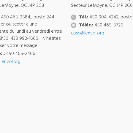
 LeMoyne, QC J4P 2C8
Secteur LeMoyne, QC J4P 2C6
450 465-2584, poste 244.
Tél.:
450 904-4242, poste
ler ou texter à une
Téléc.:
450 465-8725
ante du lundi au vendredi entre
cpsc@lenvol.org
6h30 438 992-1660. N'hésitez
isser votre message
c.:
450 465-2466
lenvol.org