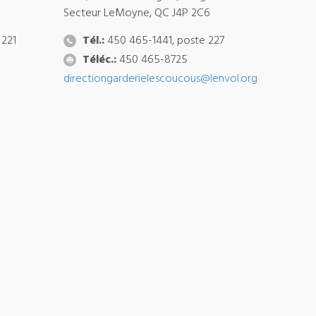
Secteur LeMoyne, QC J4P 2C6
 221
Tél.:
450 465-1441, poste 227
Téléc.:
450 465-8725
directiongarderielescoucous@lenvol.org