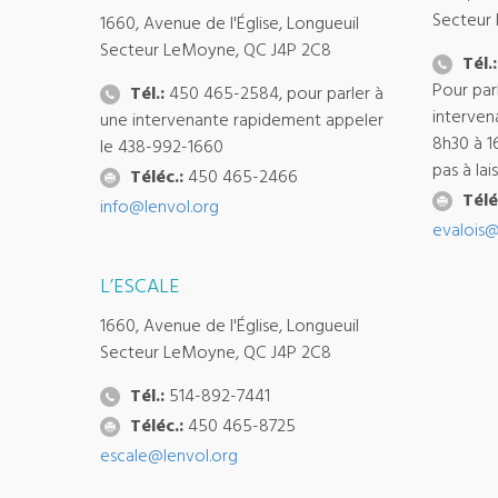
Secteur
1660, Avenue de l'Église, Longueuil
Secteur LeMoyne, QC J4P 2C8
Tél.:
Pour par
Tél.:
450 465-2584, pour parler à
interven
une intervenante rapidement appeler
8h30 à 1
le 438-992-1660
pas à la
Téléc.:
450 465-2466
Télé
info@lenvol.org
evalois@
L’ESCALE
1660, Avenue de l'Église, Longueuil
Secteur LeMoyne, QC J4P 2C8
Tél.:
514-892-7441
Téléc.:
450 465-8725
escale@lenvol.org