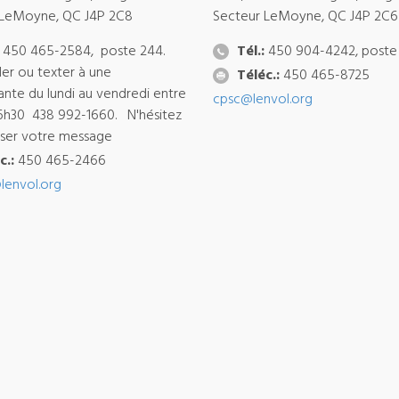
 LeMoyne, QC J4P 2C8
Secteur LeMoyne, QC J4P 2C6
450 465-2584, poste 244.
Tél.:
450 904-4242, poste
ler ou texter à une
Téléc.:
450 465-8725
ante du lundi au vendredi entre
cpsc@lenvol.org
6h30 438 992-1660. N'hésitez
isser votre message
c.:
450 465-2466
lenvol.org