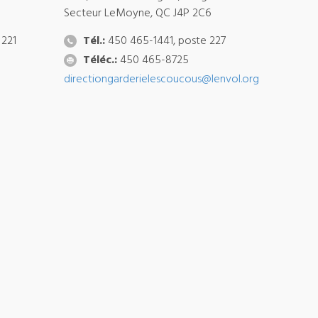
Secteur LeMoyne, QC J4P 2C6
 221
Tél.:
450 465-1441, poste 227
Téléc.:
450 465-8725
directiongarderielescoucous@lenvol.org