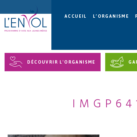
ACCUEIL
L’ORGANISME
DÉCOUVRIR L'ORGANISME
GA
IMGP64