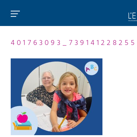
401763093_73914122825