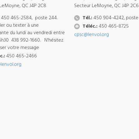
 LeMoyne, QC J4P 2C8
Secteur LeMoyne, QC J4P 2C6
450 465-2584, poste 244.
Tél.:
450 904-4242, poste
ler ou texter à une
Téléc.:
450 465-8725
ante du lundi au vendredi entre
cpsc@lenvol.org
6h30 438 992-1660. N'hésitez
isser votre message
c.:
450 465-2466
lenvol.org