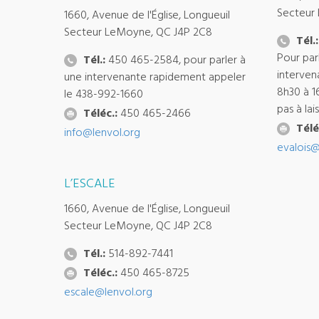
Secteur
1660, Avenue de l'Église, Longueuil
Secteur LeMoyne, QC J4P 2C8
Tél.:
Pour par
Tél.:
450 465-2584, pour parler à
interven
une intervenante rapidement appeler
8h30 à 1
le 438-992-1660
pas à la
Téléc.:
450 465-2466
Télé
info@lenvol.org
evalois@
L’ESCALE
1660, Avenue de l'Église, Longueuil
Secteur LeMoyne, QC J4P 2C8
Tél.:
514-892-7441
Téléc.:
450 465-8725
escale@lenvol.org