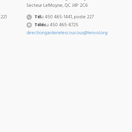
Secteur LeMoyne, QC J4P 2C6
 221
Tél.:
450 465-1441, poste 227
Téléc.:
450 465-8725
directiongarderielescoucous@lenvol.org