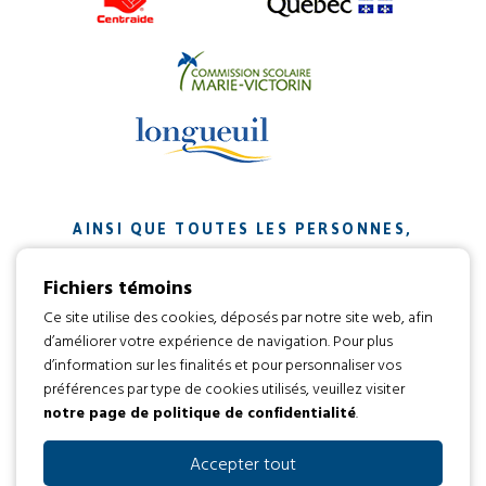
AINSI QUE TOUTES LES PERSONNES,
ORGANISMES ET ENTREPRISES QUI ONT
Fichiers témoins
CONTRIBUÉ À NOTRE MISSION.
Ce site utilise des cookies, déposés par notre site web, afin
d’améliorer votre expérience de navigation. Pour plus
Développement web par
d’information sur les finalités et pour personnaliser vos
préférences par type de cookies utilisés, veuillez visiter
notre page de politique de confidentialité
.
Tous droits réservés 2016 © L’envol
Code d’éthique
Politique de confidentialité
Accepter tout