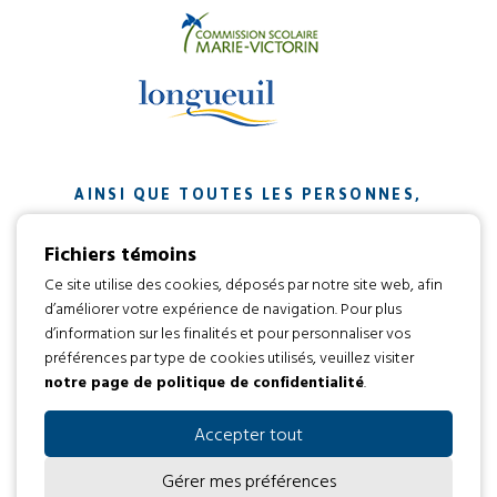
AINSI QUE TOUTES LES PERSONNES,
ORGANISMES ET ENTREPRISES QUI ONT
Fichiers témoins
CONTRIBUÉ À NOTRE MISSION.
Ce site utilise des cookies, déposés par notre site web, afin
d’améliorer votre expérience de navigation. Pour plus
Développement web par
d’information sur les finalités et pour personnaliser vos
préférences par type de cookies utilisés, veuillez visiter
notre page de politique de confidentialité
.
Tous droits réservés 2016 © L’envol
Code d’éthique
Politique de confidentialité
Accepter tout
Gérer mes préférences