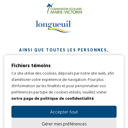
AINSI QUE TOUTES LES PERSONNES,
ORGANISMES ET ENTREPRISES QUI ONT
Fichiers témoins
CONTRIBUÉ À NOTRE MISSION.
Ce site utilise des cookies, déposés par notre site web, afin
d’améliorer votre expérience de navigation. Pour plus
Développement web par
d’information sur les finalités et pour personnaliser vos
préférences par type de cookies utilisés, veuillez visiter
notre page de politique de confidentialité
.
Tous droits réservés 2016 © L’envol
Code d’éthique
Politique de confidentialité
Accepter tout
Gérer mes préférences