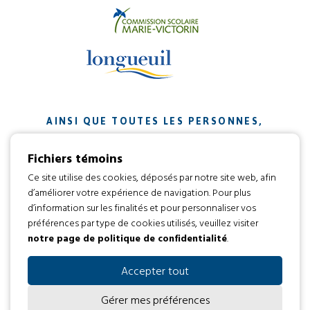
AINSI QUE TOUTES LES PERSONNES,
ORGANISMES ET ENTREPRISES QUI ONT
Fichiers témoins
CONTRIBUÉ À NOTRE MISSION.
Ce site utilise des cookies, déposés par notre site web, afin
d’améliorer votre expérience de navigation. Pour plus
Développement web par
d’information sur les finalités et pour personnaliser vos
préférences par type de cookies utilisés, veuillez visiter
notre page de politique de confidentialité
.
Tous droits réservés 2016 © L’envol
Code d’éthique
Politique de confidentialité
Accepter tout
Gérer mes préférences