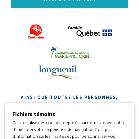
AINSI QUE TOUTES LES PERSONNES,
ORGANISMES ET ENTREPRISES QUI ONT
Fichiers témoins
CONTRIBUÉ À NOTRE MISSION.
Ce site utilise des cookies, déposés par notre site web, afin
d’améliorer votre expérience de navigation. Pour plus
Développement web par
d’information sur les finalités et pour personnaliser vos