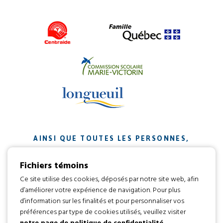
AINSI QUE TOUTES LES PERSONNES,
ORGANISMES ET ENTREPRISES QUI ONT
Fichiers témoins
CONTRIBUÉ À NOTRE MISSION.
Ce site utilise des cookies, déposés par notre site web, afin
d’améliorer votre expérience de navigation. Pour plus
Développement web par
d’information sur les finalités et pour personnaliser vos
préférences par type de cookies utilisés, veuillez visiter
notre page de politique de confidentialité
.