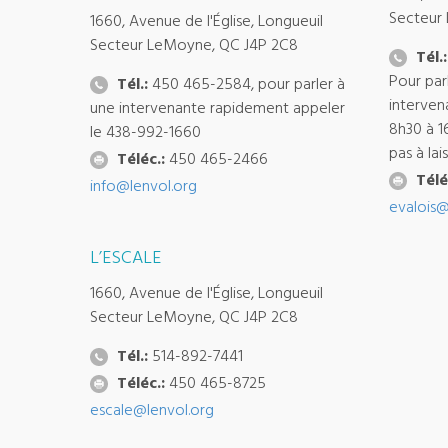
Secteur
1660, Avenue de l'Église, Longueuil
Secteur LeMoyne, QC J4P 2C8
Tél.:
Pour par
Tél.:
450 465-2584, pour parler à
interven
une intervenante rapidement appeler
8h30 à 1
le 438-992-1660
pas à la
Téléc.:
450 465-2466
Télé
info@lenvol.org
evalois@
L’ESCALE
1660, Avenue de l'Église, Longueuil
Secteur LeMoyne, QC J4P 2C8
Tél.:
514-892-7441
Téléc.:
450 465-8725
escale@lenvol.org