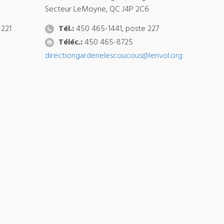
Secteur LeMoyne, QC J4P 2C6
 221
Tél.:
450 465-1441, poste 227
Téléc.:
450 465-8725
directiongarderielescoucous@lenvol.org