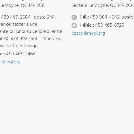
 LeMoyne, QC J4P 2C8
Secteur LeMoyne, QC J4P 2C6
450 465-2584, poste 244.
Tél.:
450 904-4242, poste
ler ou texter à une
Téléc.:
450 465-8725
ante du lundi au vendredi entre
cpsc@lenvol.org
6h30 438 992-1660. N'hésitez
isser votre message
c.:
450 465-2466
lenvol.org