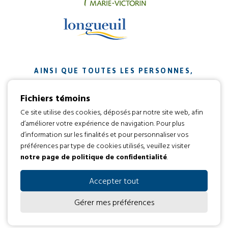
AINSI QUE TOUTES LES PERSONNES,
ORGANISMES ET ENTREPRISES QUI ONT
Fichiers témoins
CONTRIBUÉ À NOTRE MISSION.
Ce site utilise des cookies, déposés par notre site web, afin
d’améliorer votre expérience de navigation. Pour plus
Développement web par
d’information sur les finalités et pour personnaliser vos
préférences par type de cookies utilisés, veuillez visiter
notre page de politique de confidentialité
.
Tous droits réservés 2016 © L’envol
Code d’éthique
Politique de confidentialité
Accepter tout
Gérer mes préférences