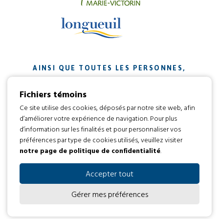
AINSI QUE TOUTES LES PERSONNES,
ORGANISMES ET ENTREPRISES QUI ONT
Fichiers témoins
CONTRIBUÉ À NOTRE MISSION.
Ce site utilise des cookies, déposés par notre site web, afin
d’améliorer votre expérience de navigation. Pour plus
Développement web par
d’information sur les finalités et pour personnaliser vos
préférences par type de cookies utilisés, veuillez visiter
notre page de politique de confidentialité
.
Tous droits réservés 2016 © L’envol
Code d’éthique
Politique de confidentialité
Accepter tout
Gérer mes préférences