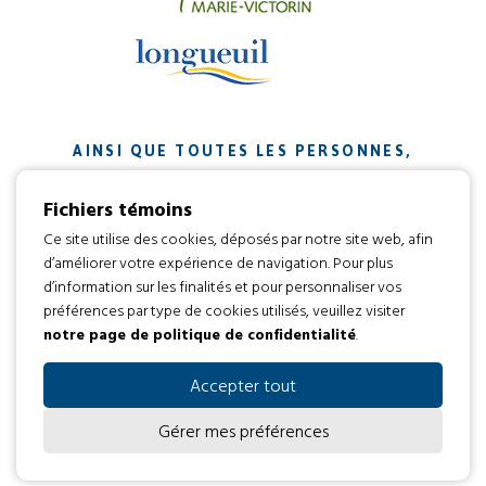
AINSI QUE TOUTES LES PERSONNES,
ORGANISMES ET ENTREPRISES QUI ONT
Fichiers témoins
CONTRIBUÉ À NOTRE MISSION.
Ce site utilise des cookies, déposés par notre site web, afin
d’améliorer votre expérience de navigation. Pour plus
Développement web par
d’information sur les finalités et pour personnaliser vos
préférences par type de cookies utilisés, veuillez visiter
notre page de politique de confidentialité
.
Tous droits réservés 2016 © L’envol
Code d’éthique
Politique de confidentialité
Accepter tout
Gérer mes préférences