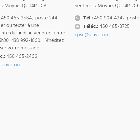
 LeMoyne, QC J4P 2C8
Secteur LeMoyne, QC J4P 2C6
450 465-2584, poste 244.
Tél.:
450 904-4242, poste
ler ou texter à une
Téléc.:
450 465-8725
ante du lundi au vendredi entre
cpsc@lenvol.org
6h30 438 992-1660. N'hésitez
isser votre message
c.:
450 465-2466
lenvol.org