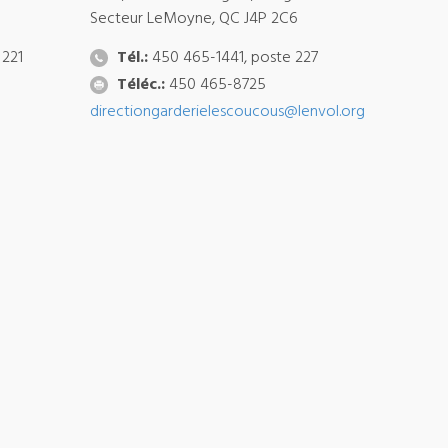
Secteur LeMoyne, QC J4P 2C6
 221
Tél.:
450 465-1441, poste 227
Téléc.:
450 465-8725
directiongarderielescoucous@lenvol.org