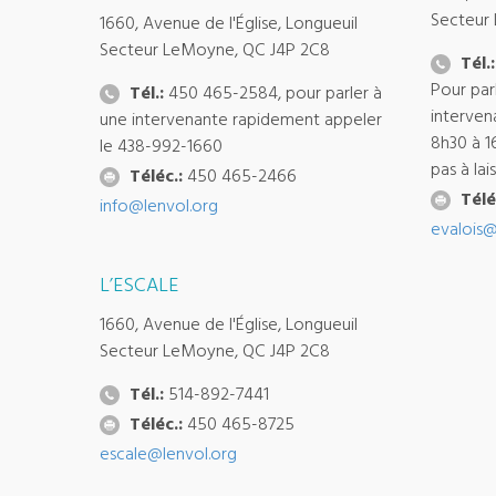
Secteur
1660, Avenue de l'Église, Longueuil
Secteur LeMoyne, QC J4P 2C8
Tél.:
Pour par
Tél.:
450 465-2584, pour parler à
interven
une intervenante rapidement appeler
8h30 à 1
le 438-992-1660
pas à la
Téléc.:
450 465-2466
Télé
info@lenvol.org
evalois@
L’ESCALE
1660, Avenue de l'Église, Longueuil
Secteur LeMoyne, QC J4P 2C8
Tél.:
514-892-7441
Téléc.:
450 465-8725
escale@lenvol.org