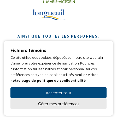
AINSI QUE TOUTES LES PERSONNES,
ORGANISMES ET ENTREPRISES QUI ONT
Fichiers témoins
CONTRIBUÉ À NOTRE MISSION.
Ce site utilise des cookies, déposés par notre site web, afin
d’améliorer votre expérience de navigation. Pour plus
Développement web par
d’information sur les finalités et pour personnaliser vos
préférences par type de cookies utilisés, veuillez visiter
notre page de politique de confidentialité
.
Tous droits réservés 2016 © L’envol
Code d’éthique
Politique de confidentialité
Accepter tout
Gérer mes préférences