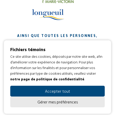
AINSI QUE TOUTES LES PERSONNES,
ORGANISMES ET ENTREPRISES QUI ONT
Fichiers témoins
CONTRIBUÉ À NOTRE MISSION.
Ce site utilise des cookies, déposés par notre site web, afin
d’améliorer votre expérience de navigation. Pour plus
Développement web par
d’information sur les finalités et pour personnaliser vos
préférences par type de cookies utilisés, veuillez visiter
notre page de politique de confidentialité
.
Tous droits réservés 2016 © L’envol
Code d’éthique
Politique de confidentialité
Accepter tout
Gérer mes préférences