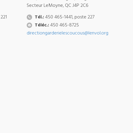
Secteur LeMoyne, QC J4P 2C6
 221
Tél.:
450 465-1441, poste 227
Téléc.:
450 465-8725
directiongarderielescoucous@lenvol.org