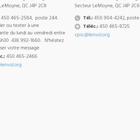
 LeMoyne, QC J4P 2C8
Secteur LeMoyne, QC J4P 2C6
450 465-2584, poste 244.
Tél.:
450 904-4242, poste
ler ou texter à une
Téléc.:
450 465-8725
ante du lundi au vendredi entre
cpsc@lenvol.org
6h30 438 992-1660. N'hésitez
isser votre message
c.:
450 465-2466
lenvol.org