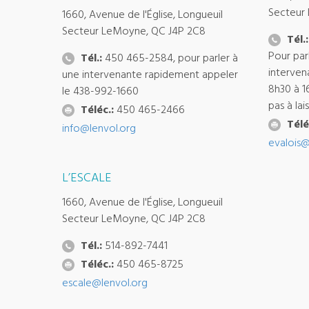
Secteur
1660, Avenue de l'Église, Longueuil
Secteur LeMoyne, QC J4P 2C8
Tél.:
Pour par
Tél.:
450 465-2584, pour parler à
interven
une intervenante rapidement appeler
8h30 à 1
le 438-992-1660
pas à la
Téléc.:
450 465-2466
Télé
info@lenvol.org
evalois@
L’ESCALE
1660, Avenue de l'Église, Longueuil
Secteur LeMoyne, QC J4P 2C8
Tél.:
514-892-7441
Téléc.:
450 465-8725
escale@lenvol.org