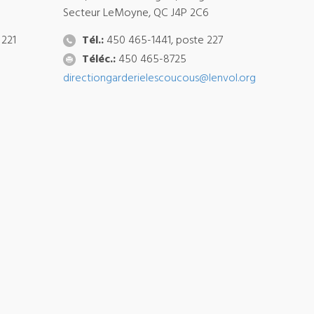
Secteur LeMoyne, QC J4P 2C6
 221
Tél.:
450 465-1441, poste 227
Téléc.:
450 465-8725
directiongarderielescoucous@lenvol.org