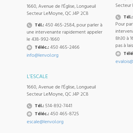
Secteur
1660, Avenue de l'Église, Longueuil
Secteur LeMoyne, QC J4P 2C8
Tél.:
Pour par
Tél.:
450 465-2584, pour parler à
interven
une intervenante rapidement appeler
8h30 à 1
le 438-992-1660
pas à la
Téléc.:
450 465-2466
Télé
info@lenvol.org
evalois@
L’ESCALE
1660, Avenue de l'Église, Longueuil
Secteur LeMoyne, QC J4P 2C8
Tél.:
514-892-7441
Téléc.:
450 465-8725
escale@lenvol.org