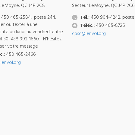
 LeMoyne, QC J4P 2C8
Secteur LeMoyne, QC J4P 2C6
450 465-2584, poste 244.
Tél.:
450 904-4242, poste
ler ou texter à une
Téléc.:
450 465-8725
ante du lundi au vendredi entre
cpsc@lenvol.org
6h30 438 992-1660. N'hésitez
isser votre message
c.:
450 465-2466
lenvol.org