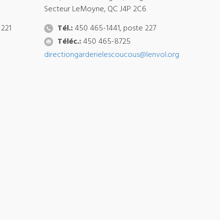
Secteur LeMoyne, QC J4P 2C6
 221
Tél.:
450 465-1441, poste 227
Téléc.:
450 465-8725
directiongarderielescoucous@lenvol.org