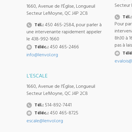
Secteur
1660, Avenue de l'Église, Longueuil
Secteur LeMoyne, QC J4P 2C8
Tél.:
Pour par
Tél.:
450 465-2584, pour parler à
interven
une intervenante rapidement appeler
8h30 à 1
le 438-992-1660
pas à la
Téléc.:
450 465-2466
Télé
info@lenvol.org
evalois@
L’ESCALE
1660, Avenue de l'Église, Longueuil
Secteur LeMoyne, QC J4P 2C8
Tél.:
514-892-7441
Téléc.:
450 465-8725
escale@lenvol.org