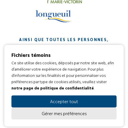
AINSI QUE TOUTES LES PERSONNES,
ORGANISMES ET ENTREPRISES QUI ONT
Fichiers témoins
CONTRIBUÉ À NOTRE MISSION.
Ce site utilise des cookies, déposés par notre site web, afin
d’améliorer votre expérience de navigation. Pour plus
Développement web par
d’information sur les finalités et pour personnaliser vos
préférences par type de cookies utilisés, veuillez visiter
notre page de politique de confidentialité
.
Tous droits réservés 2016 © L’envol
Code d’éthique
Politique de confidentialité
Accepter tout
Gérer mes préférences