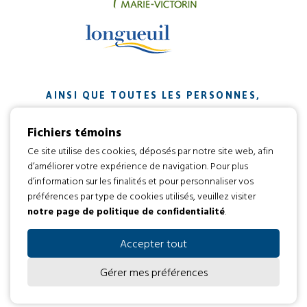
AINSI QUE TOUTES LES PERSONNES,
ORGANISMES ET ENTREPRISES QUI ONT
Fichiers témoins
CONTRIBUÉ À NOTRE MISSION.
Ce site utilise des cookies, déposés par notre site web, afin
d’améliorer votre expérience de navigation. Pour plus
Développement web par
d’information sur les finalités et pour personnaliser vos
préférences par type de cookies utilisés, veuillez visiter
notre page de politique de confidentialité
.
Tous droits réservés 2016 © L’envol
Code d’éthique
Politique de confidentialité
Accepter tout
Gérer mes préférences