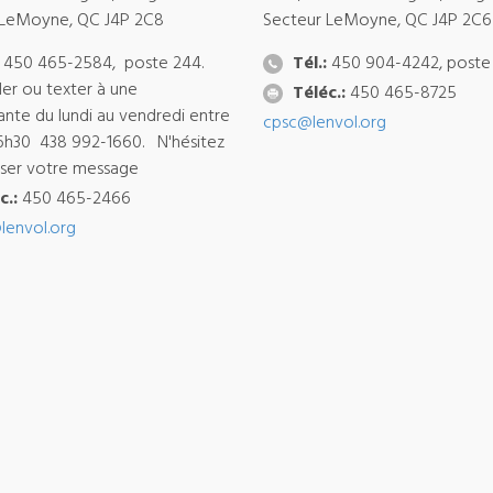
 LeMoyne, QC J4P 2C8
Secteur LeMoyne, QC J4P 2C6
450 465-2584, poste 244.
Tél.:
450 904-4242, poste
ler ou texter à une
Téléc.:
450 465-8725
ante du lundi au vendredi entre
cpsc@lenvol.org
6h30 438 992-1660. N'hésitez
isser votre message
c.:
450 465-2466
lenvol.org