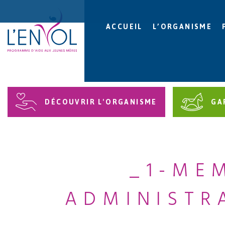
ACCUEIL
L’ORGANISME
DÉCOUVRIR L'ORGANISME
GA
_1-ME
ADMINISTR