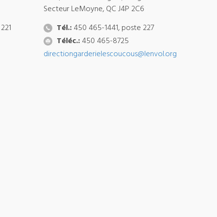
Secteur LeMoyne, QC J4P 2C6
 221
Tél.:
450 465-1441, poste 227
Téléc.:
450 465-8725
directiongarderielescoucous@lenvol.org