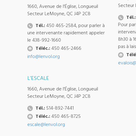
Secteur
1660, Avenue de l'Église, Longueuil
Secteur LeMoyne, QC J4P 2C8
Tél.:
Pour par
Tél.:
450 465-2584, pour parler à
interven
une intervenante rapidement appeler
8h30 à 1
le 438-992-1660
pas à la
Téléc.:
450 465-2466
Télé
info@lenvol.org
evalois@
L’ESCALE
1660, Avenue de l'Église, Longueuil
Secteur LeMoyne, QC J4P 2C8
Tél.:
514-892-7441
Téléc.:
450 465-8725
escale@lenvol.org