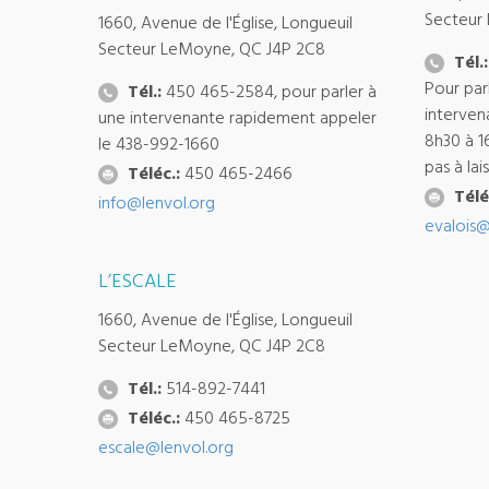
Secteur
1660, Avenue de l'Église, Longueuil
Secteur LeMoyne, QC J4P 2C8
Tél.:
Pour par
Tél.:
450 465-2584, pour parler à
interven
une intervenante rapidement appeler
8h30 à 1
le 438-992-1660
pas à la
Téléc.:
450 465-2466
Télé
info@lenvol.org
evalois@
L’ESCALE
1660, Avenue de l'Église, Longueuil
Secteur LeMoyne, QC J4P 2C8
Tél.:
514-892-7441
Téléc.:
450 465-8725
escale@lenvol.org