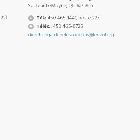
Secteur LeMoyne, QC J4P 2C6
 221
Tél.:
450 465-1441, poste 227
Téléc.:
450 465-8725
directiongarderielescoucous@lenvol.org