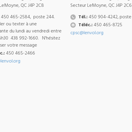
 LeMoyne, QC J4P 2C8
Secteur LeMoyne, QC J4P 2C6
450 465-2584, poste 244.
Tél.:
450 904-4242, poste
ler ou texter à une
Téléc.:
450 465-8725
ante du lundi au vendredi entre
cpsc@lenvol.org
6h30 438 992-1660. N'hésitez
isser votre message
c.:
450 465-2466
lenvol.org