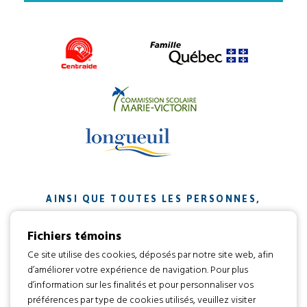
AINSI QUE TOUTES LES PERSONNES,
ORGANISMES ET ENTREPRISES QUI ONT
Fichiers témoins
CONTRIBUÉ À NOTRE MISSION.
Ce site utilise des cookies, déposés par notre site web, afin
d’améliorer votre expérience de navigation. Pour plus
Développement web par
d’information sur les finalités et pour personnaliser vos
préférences par type de cookies utilisés, veuillez visiter