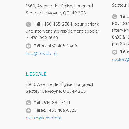
Secteur
1660, Avenue de l'Église, Longueuil
Secteur LeMoyne, QC J4P 2C8
Tél.:
Pour par
Tél.:
450 465-2584, pour parler à
interven
une intervenante rapidement appeler
8h30 à 1
le 438-992-1660
pas à la
Téléc.:
450 465-2466
Télé
info@lenvol.org
evalois@
L’ESCALE
1660, Avenue de l'Église, Longueuil
Secteur LeMoyne, QC J4P 2C8
Tél.:
514-892-7441
Téléc.:
450 465-8725
escale@lenvol.org