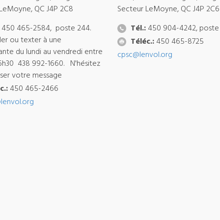
 LeMoyne, QC J4P 2C8
Secteur LeMoyne, QC J4P 2C6
450 465-2584, poste 244.
Tél.:
450 904-4242, poste
ler ou texter à une
Téléc.:
450 465-8725
ante du lundi au vendredi entre
cpsc@lenvol.org
6h30 438 992-1660. N'hésitez
isser votre message
c.:
450 465-2466
lenvol.org