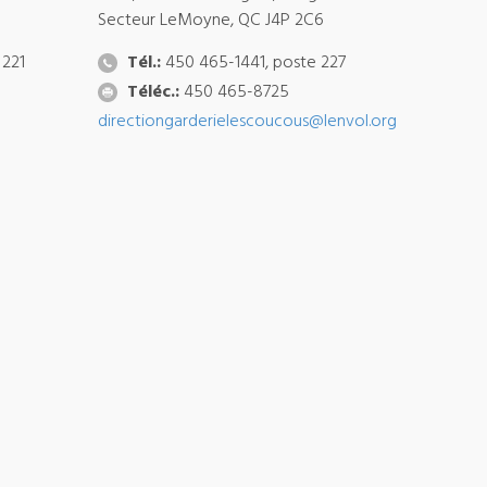
Secteur LeMoyne, QC J4P 2C6
 221
Tél.:
450 465-1441, poste 227
Téléc.:
450 465-8725
directiongarderielescoucous@lenvol.org