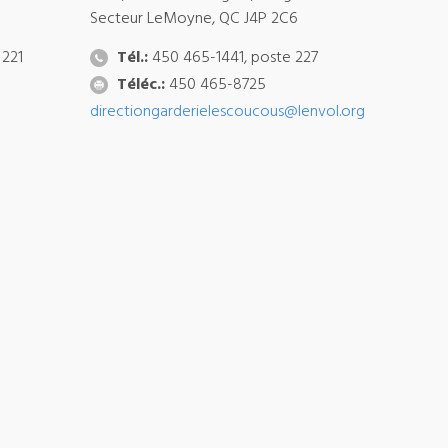
Secteur LeMoyne, QC J4P 2C6
 221
Tél.:
450 465-1441, poste 227
Téléc.:
450 465-8725
directiongarderielescoucous@lenvol.org