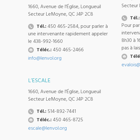
Secteur
1660, Avenue de l'Église, Longueuil
Secteur LeMoyne, QC J4P 2C8
Tél.:
Pour par
Tél.:
450 465-2584, pour parler à
interven
une intervenante rapidement appeler
8h30 à 1
le 438-992-1660
pas à la
Téléc.:
450 465-2466
Télé
info@lenvol.org
evalois@
L’ESCALE
1660, Avenue de l'Église, Longueuil
Secteur LeMoyne, QC J4P 2C8
Tél.:
514-892-7441
Téléc.:
450 465-8725
escale@lenvol.org