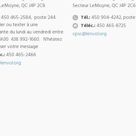
 LeMoyne, QC J4P 2C8
Secteur LeMoyne, QC J4P 2C6
450 465-2584, poste 244.
Tél.:
450 904-4242, poste
ler ou texter à une
Téléc.:
450 465-8725
ante du lundi au vendredi entre
cpsc@lenvol.org
6h30 438 992-1660. N'hésitez
isser votre message
c.:
450 465-2466
lenvol.org