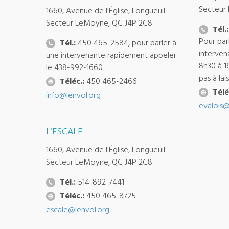
Secteur
1660, Avenue de l'Église, Longueuil
Secteur LeMoyne, QC J4P 2C8
Tél.:
Pour par
Tél.:
450 465-2584, pour parler à
interven
une intervenante rapidement appeler
8h30 à 1
le 438-992-1660
pas à la
Téléc.:
450 465-2466
Télé
info@lenvol.org
evalois@
L’ESCALE
1660, Avenue de l'Église, Longueuil
Secteur LeMoyne, QC J4P 2C8
Tél.:
514-892-7441
Téléc.:
450 465-8725
escale@lenvol.org