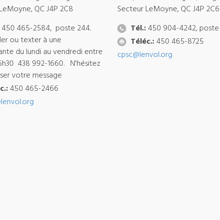
 LeMoyne, QC J4P 2C8
Secteur LeMoyne, QC J4P 2C6
450 465-2584, poste 244.
Tél.:
450 904-4242, poste
ler ou texter à une
Téléc.:
450 465-8725
ante du lundi au vendredi entre
cpsc@lenvol.org
6h30 438 992-1660. N'hésitez
isser votre message
c.:
450 465-2466
lenvol.org