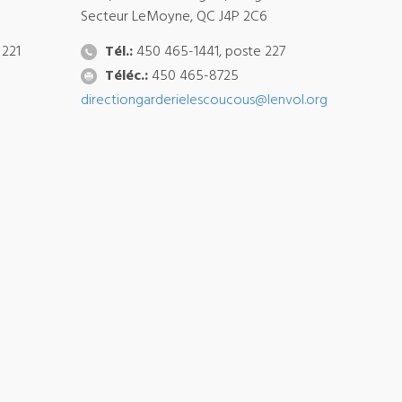
Secteur LeMoyne, QC J4P 2C6
 221
Tél.:
450 465-1441, poste 227
Téléc.:
450 465-8725
directiongarderielescoucous@lenvol.org