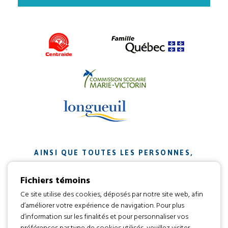
AINSI QUE TOUTES LES PERSONNES,
ORGANISMES ET ENTREPRISES QUI ONT
Fichiers témoins
CONTRIBUÉ À NOTRE MISSION.
Ce site utilise des cookies, déposés par notre site web, afin
d’améliorer votre expérience de navigation. Pour plus
Développement web par
d’information sur les finalités et pour personnaliser vos
préférences par type de cookies utilisés, veuillez visiter