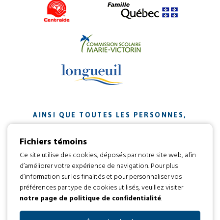
AINSI QUE TOUTES LES PERSONNES,
ORGANISMES ET ENTREPRISES QUI ONT
Fichiers témoins
CONTRIBUÉ À NOTRE MISSION.
Ce site utilise des cookies, déposés par notre site web, afin
d’améliorer votre expérience de navigation. Pour plus
Développement web par
d’information sur les finalités et pour personnaliser vos
préférences par type de cookies utilisés, veuillez visiter
notre page de politique de confidentialité
.
Tous droits réservés 2016 © L’envol
Code d’éthique
Politique de confidentialité