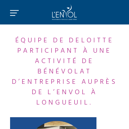
ÉQUIPE DE DELOITTE
PARTICIPANT À UNE
ACTIVITÉ DE
BÉNÉVOLAT
D’ENTREPRISE AUPRÈS
DE L’ENVOL À
LONGUEUIL.