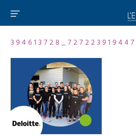
394613728_72722391944