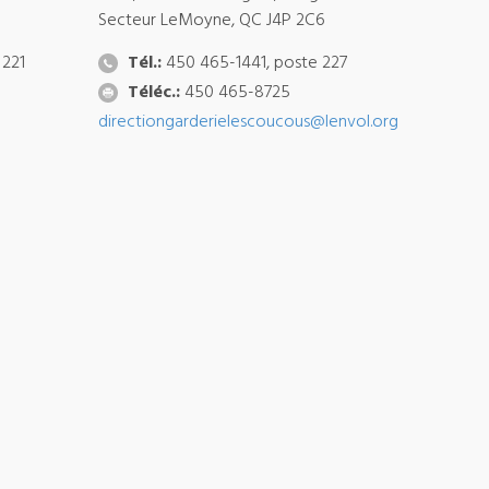
Secteur LeMoyne, QC J4P 2C6
 221
Tél.:
450 465-1441, poste 227
Téléc.:
450 465-8725
directiongarderielescoucous@lenvol.org