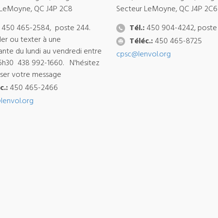
 LeMoyne, QC J4P 2C8
Secteur LeMoyne, QC J4P 2C6
450 465-2584, poste 244.
Tél.:
450 904-4242, poste
ler ou texter à une
Téléc.:
450 465-8725
ante du lundi au vendredi entre
cpsc@lenvol.org
6h30 438 992-1660. N'hésitez
isser votre message
c.:
450 465-2466
lenvol.org