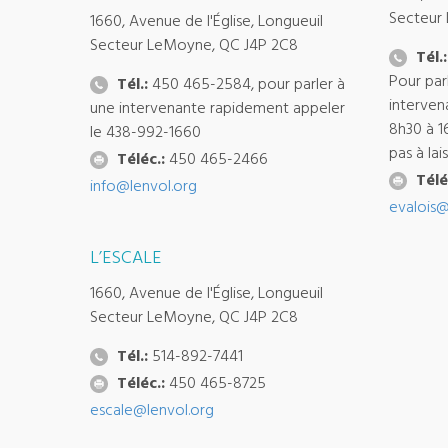
Secteur
1660, Avenue de l'Église, Longueuil
Secteur LeMoyne, QC J4P 2C8
Tél.:
Pour par
Tél.:
450 465-2584, pour parler à
interven
une intervenante rapidement appeler
8h30 à 1
le 438-992-1660
pas à la
Téléc.:
450 465-2466
Télé
info@lenvol.org
evalois@
L’ESCALE
1660, Avenue de l'Église, Longueuil
Secteur LeMoyne, QC J4P 2C8
Tél.:
514-892-7441
Téléc.:
450 465-8725
escale@lenvol.org