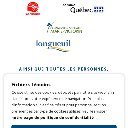
AINSI QUE TOUTES LES PERSONNES,
ORGANISMES ET ENTREPRISES QUI ONT
Fichiers témoins
CONTRIBUÉ À NOTRE MISSION.
Ce site utilise des cookies, déposés par notre site web, afin
d’améliorer votre expérience de navigation. Pour plus
Développement web par
d’information sur les finalités et pour personnaliser vos
préférences par type de cookies utilisés, veuillez visiter
notre page de politique de confidentialité
.
Tous droits réservés 2016 © L’envol