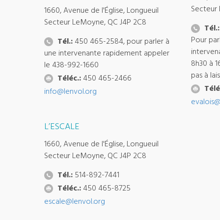
Secteur
1660, Avenue de l'Église, Longueuil
Secteur LeMoyne, QC J4P 2C8
Tél.:
Pour par
Tél.:
450 465-2584, pour parler à
interven
une intervenante rapidement appeler
8h30 à 1
le 438-992-1660
pas à la
Téléc.:
450 465-2466
Télé
info@lenvol.org
evalois@
L’ESCALE
1660, Avenue de l'Église, Longueuil
Secteur LeMoyne, QC J4P 2C8
Tél.:
514-892-7441
Téléc.:
450 465-8725
escale@lenvol.org