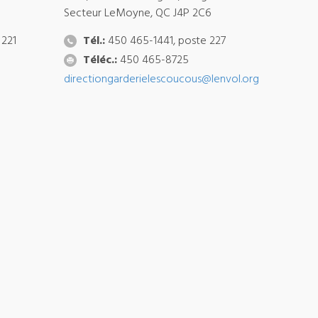
Secteur LeMoyne, QC J4P 2C6
 221
Tél.:
450 465-1441, poste 227
Téléc.:
450 465-8725
directiongarderielescoucous@lenvol.org