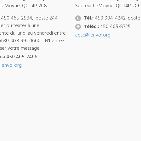
 LeMoyne, QC J4P 2C8
Secteur LeMoyne, QC J4P 2C6
450 465-2584, poste 244.
Tél.:
450 904-4242, poste
ler ou texter à une
Téléc.:
450 465-8725
ante du lundi au vendredi entre
cpsc@lenvol.org
6h30 438 992-1660. N'hésitez
isser votre message
c.:
450 465-2466
lenvol.org