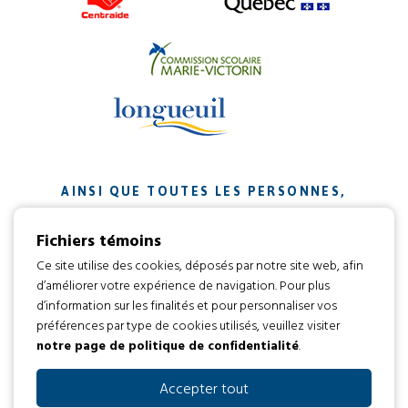
AINSI QUE TOUTES LES PERSONNES,
ORGANISMES ET ENTREPRISES QUI ONT
Fichiers témoins
CONTRIBUÉ À NOTRE MISSION.
Ce site utilise des cookies, déposés par notre site web, afin
d’améliorer votre expérience de navigation. Pour plus
Développement web par
d’information sur les finalités et pour personnaliser vos
préférences par type de cookies utilisés, veuillez visiter
notre page de politique de confidentialité
.
Tous droits réservés 2016 © L’envol
Code d’éthique
Politique de confidentialité
Accepter tout