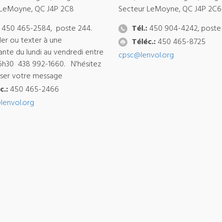
 LeMoyne, QC J4P 2C8
Secteur LeMoyne, QC J4P 2C6
450 465-2584, poste 244.
Tél.:
450 904-4242, poste
ler ou texter à une
Téléc.:
450 465-8725
ante du lundi au vendredi entre
cpsc@lenvol.org
6h30 438 992-1660. N'hésitez
isser votre message
c.:
450 465-2466
lenvol.org