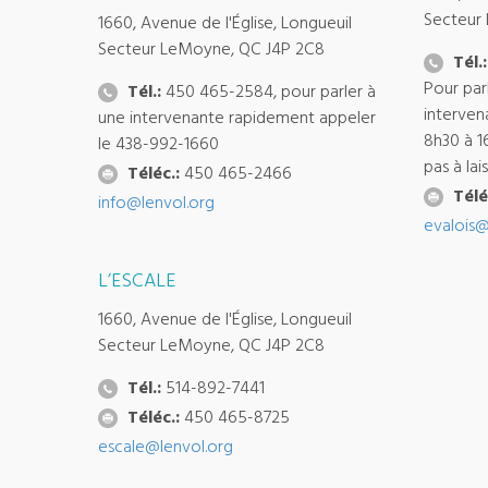
Secteur
1660, Avenue de l'Église, Longueuil
Secteur LeMoyne, QC J4P 2C8
Tél.:
Pour par
Tél.:
450 465-2584, pour parler à
interven
une intervenante rapidement appeler
8h30 à 1
le 438-992-1660
pas à la
Téléc.:
450 465-2466
Télé
info@lenvol.org
evalois@
L’ESCALE
1660, Avenue de l'Église, Longueuil
Secteur LeMoyne, QC J4P 2C8
Tél.:
514-892-7441
Téléc.:
450 465-8725
escale@lenvol.org