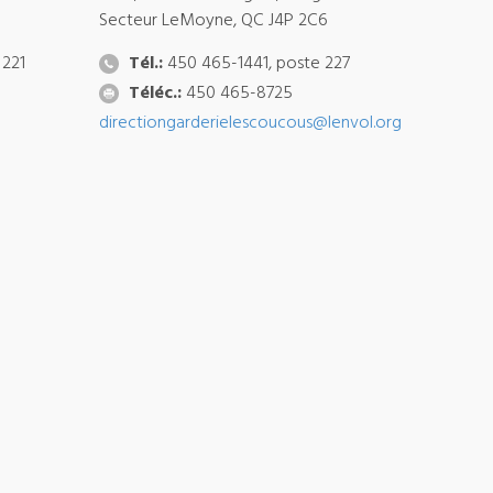
Secteur LeMoyne, QC J4P 2C6
 221
Tél.:
450 465-1441, poste 227
Téléc.:
450 465-8725
directiongarderielescoucous@lenvol.org